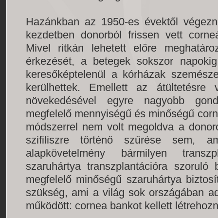
Hazánkban az 1950-es évektől végeznek
kezdetben donorból frissen vett corne
Mivel ritkán lehetett előre meghatár
érkezését, a betegek sokszor napokig
keresőképtelenül a kórházak szemészet
kerülhettek. Emellett az átültetésr
növekedésével egyre nagyobb gondo
megfelelő mennyiségű és minőségű corne
módszerrel nem volt megoldva a donorok
szifiliszre történő szűrése sem, 
alapkövetelmény bármilyen transz
szaruhártya transzplantációra szoruló
megfelelő minőségű szaruhártya biztosít
szükség, ami a világ sok országában a
működött: cornea bankot kellett létrehozn