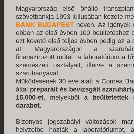
Magyarország első önálló transzplan
szövetbankja 1993 júliusában kezdte 
BANK BUDAPEST
néven. Az igények n
ebben az első évben 100 beültetéshez bi
ezt követő első teljes évben pedig ez 
at. Magyarországon a szaruhárty
finanszírozott műtét, a laboratórium a f
szemészeti osztályait, illetve a szemé
szaruhártyával.
Működésének 30 éve alatt a Cornea Ba
által
preparált és bevizsgált szaruhár
15.000-et
, mely
ekből
a beültetettek
darabot
.
Bizonyos jogszabályi változások már
helyzetbe hozták a laboratóriumot, 