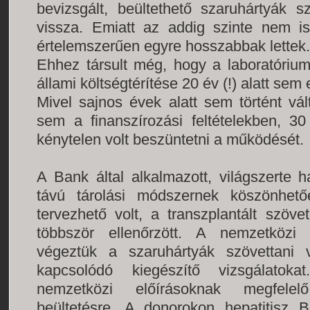
bevizsgált, beültethető szaruhártyák
vissza. Emiatt az addig szinte nem is 
értelemszerűen egyre hosszabbak lettek.
Ehhez társult még, hogy a laboratórium 
állami költségtérítése 20 év (!) alatt sem
Mivel sajnos évek alatt sem történt vá
sem a finanszírozási feltételekben, 
kénytelen volt beszüntetni a működését.
A Bank által alkalmazott, világszerte 
távú tárolási módszernek köszönhető
tervezhető volt, a transzplantált szöv
többször ellenőrzött. A nemzetközi
végeztük a szaruhártyák szövettani 
kapcsolódó kiegészítő vizsgálatok
nemzetközi előírásoknak megfelel
beültetésre. A donorokon hepatitisz 