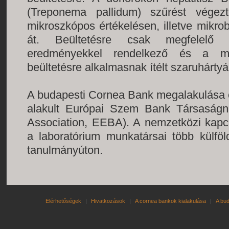
(Treponema pallidum) szűrést végez
mikroszkópos értékelésen, illetve mikrob
át. Beültetésre csak megfelelő la
eredményekkel rendelkező és a mik
beültetésre alkalmasnak ítélt szaruhártyá
A budapesti Cornea Bank megalakulása ó
alakult Európai Szem Bank Társaság
Association, EEBA). A nemzetközi kap
a laboratórium munkatársai több külföl
tanulmányúton.
Elérhetőségek
|
Hivatkozások
|
A cornea bankok kialakulása
|
A bu