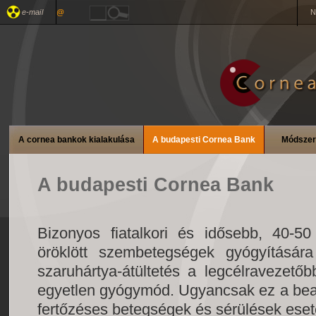
e-mail
@
N
A cornea bankok kialakulása
A budapesti Cornea Bank
Módszer
A budapesti Cornea Bank
Bizonyos fiatalkori és idősebb, 40-5
öröklött szembetegségek gyógyításár
szaruhártya-átültetés a legcélravezetőb
egyetlen gyógymód. Ugyancsak ez a bea
fertőzéses betegségek és sérülések eset